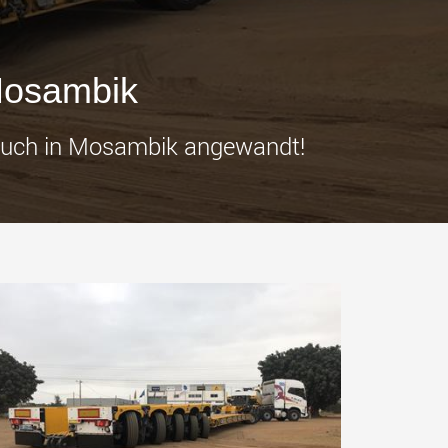
tfahrzeuge für
Industrietransporter für
e Nutzlastklassen in
Nutzlasten bis 25.000 t und
mehr
.morello.us.com
www.cometto.com
Mosambik
 auch in Mosambik angewandt!