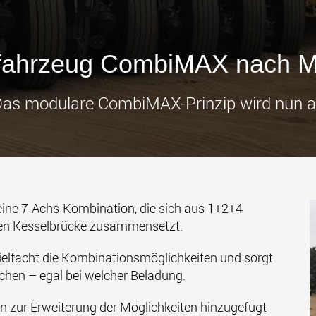
Transpor
leichter
den USA
www
fahrzeug CombiMAX nach 
 Das modulare CombiMAX-Prinzip wird nun
eine 7-Achs-Kombination, die sich aus 1+2+4
chen Kesselbrücke zusammensetzt.
ielfacht die Kombinationsmöglichkeiten und sorgt
ichen – egal bei welcher Beladung.
n zur Erweiterung der Möglichkeiten hinzugefügt