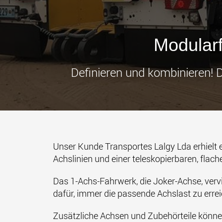
Modular
Definieren und kombinieren!
Unser Kunde Transportes Lalgy Lda erhielt 
Achslinien und einer teleskopierbaren, fla
Das 1-Achs-Fahrwerk, die Joker-Achse, verv
dafür, immer die passende Achslast zu erre
Zusätzliche Achsen und Zubehörteile könne