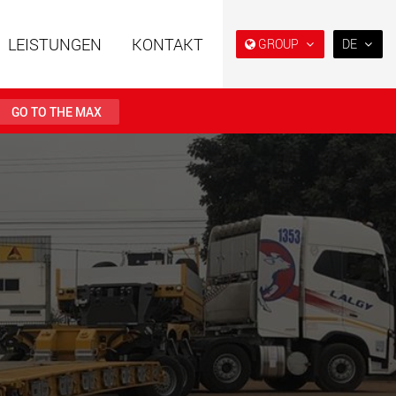
LEISTUNGEN
KONTAKT
GROUP
DE
EN
DE
GO TO THE MAX
FR
NL
ahrzeuge in
Semi-Tieflader und Tieflader,
IT
er Bauweise für
konzipiert für den US-Markt.
en von 15 t bis 123 t
ES
.maxtrailer.eu
www.maxtrailer.us
RU
PL
ahrzeuge für
Batteriebetriebene
日本
en von 20 t bis 500 t
Elektrofahrzeuge mit
Nutzlasten ab 5 t
faymonville.com
www.morello.eu.com
PT
(BR)
che
SPMT und