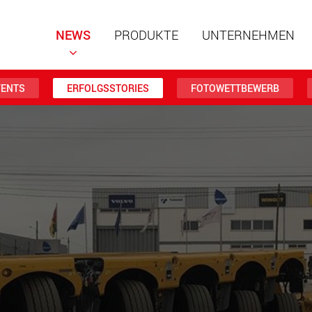
NEWS
PRODUKTE
UNTERNEHMEN
VENTS
ERFOLGSSTORIES
FOTOWETTBEWERB
Spezialf
modular
Nutzlast
www
Spezialf
Nutzlast
www.
Elektris