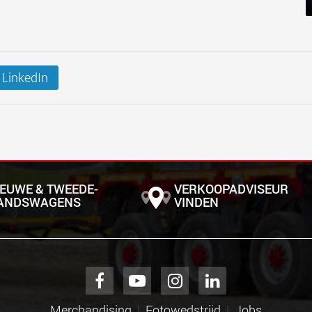
LinkedIn
IEUWE & TWEEDE­
VERKOOPADVISEUR
ANDS­WAGENS
VINDEN
Merchandising
Fotowedstrijd
Jobs