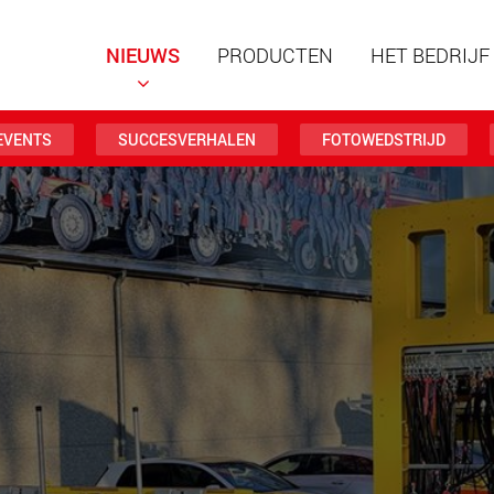
NIEUWS
PRODUCTEN
HET BEDRIJF
EVENTS
SUCCESVERHALEN
FOTOWEDSTRIJD
Speciale
modulai
laadverm
123 t
www
Speciale
laadverm
500 t
www.