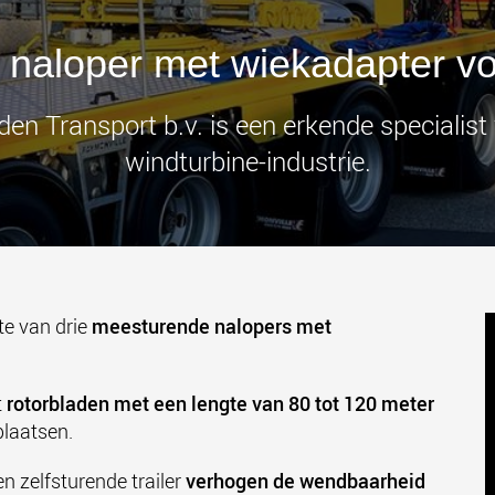
Elektris
transpor
lichtere 
naloper met wiekadapter vo
www
den Transport b.v. is een erkende specialist 
windturbine-industrie.
te van drie
meesturende nalopers met
t
rotorbladen met een lengte van 80 tot 120 meter
laatsen.
 zelfsturende trailer
verhogen de wendbaarheid