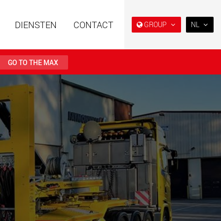
DIENSTEN
CONTACT
GROUP
NL
EN
DE
GO TO THE MAX
FR
NL
 opleggers met
Semi diepladers en
日本
re opbouw voor
diepladers voor de
ogens van 15 t tot
Amerikaanse markt
PT
(BR)
.maxtrailer.eu
www.maxtrailer.us
 opleggers voor
Accu-aangedreven
ogens van 20 t tot
elektrische voertuigen met
laadvermogens vanaf 5 t
faymonville.com
www.morello.eu.com