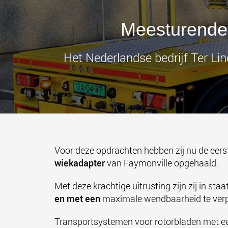
Meesturende 
Het Nederlandse bedrijf Ter Lin
Voor deze opdrachten hebben zij nu de eers
wiekadapter
van Faymonville opgehaald.
Met deze krachtige uitrusting zijn zij in staa
en met een
maximale wendbaarheid te verp
Transportsystemen voor rotorbladen met een