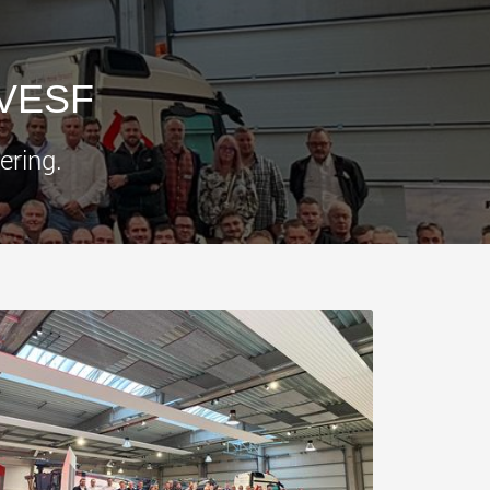
che
SPMT’s en industriële
tvoertuigen voor
voertuigen voor
lastklassen in de VS
laadvermogens tot 25.000 t
en meer
.morello.us.com
www.cometto.com
 VESF
ering.