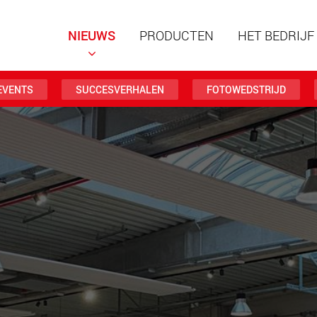
NIEUWS
PRODUCTEN
HET BEDRIJF
EVENTS
SUCCESVERHALEN
FOTOWEDSTRIJD
Speciale
modulai
laadverm
123 t
www
Speciale
laadverm
500 t
www.