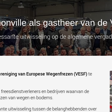
Elektris
transpor
lichtere 
www
onville als gastheer van de
essante uitwisseling op de algemene vergad
reniging van Europese Wegenfrezen (VESF)
te
freesdienstverleners en bedrijven waarvan de
frezen van wegen en bodems.
ante uitwisseling tussen de belanghebbenden over