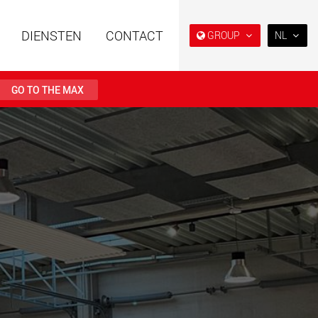
DIENSTEN
CONTACT
GROUP
NL
EN
DE
GO TO THE MAX
FR
NL
 opleggers met
Semi diepladers en
日本
re opbouw voor
diepladers voor de
ogens van 15 t tot
Amerikaanse markt
PT
(BR)
.maxtrailer.eu
www.maxtrailer.us
 opleggers voor
Accu-aangedreven
ogens van 20 t tot
elektrische voertuigen met
laadvermogens vanaf 5 t
faymonville.com
www.morello.eu.com