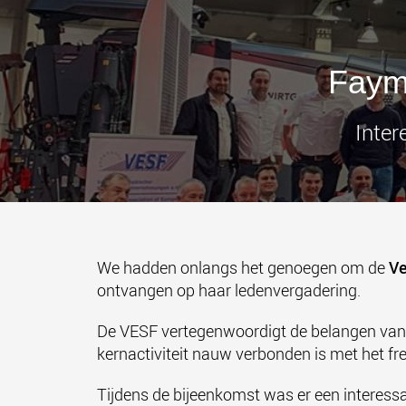
Faym
Inter
We hadden onlangs het genoegen om de
Ve
ontvangen op haar ledenvergadering.
De VESF vertegenwoordigt de belangen van 
kernactiviteit nauw verbonden is met het 
Tijdens de bijeenkomst was er een interess