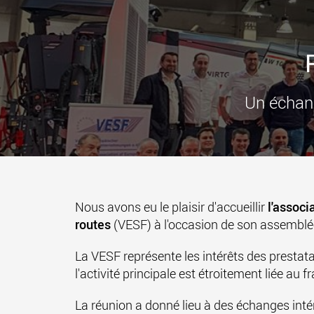
Un échang
Nous avons eu le plaisir d'accueillir
l'associ
routes
(VESF) à l'occasion de son assemblé
La VESF représente les intérêts des prestata
l'activité principale est étroitement liée au 
La réunion a donné lieu à des échanges inté