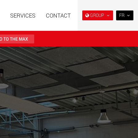
SERVICES
CONTACT
GROUP
FR
EN
DE
O TO THE MAX
FR
NL
es spéciales à
Semi-remorques surbaissés
日本
e modulaire pour des
et extra-surbaissées pour le
utiles de 15 t à 123 t
marché américain
PT
(BR)
.maxtrailer.eu
www.maxtrailer.us
es spéciales pour
Véhicules électriques avec
ges utiles de 20 t
des capacités de charge à
500 t
partir de 5 t
faymonville.com
www.morello.eu.com
s électriques pour
SPMT et véhicules industriels