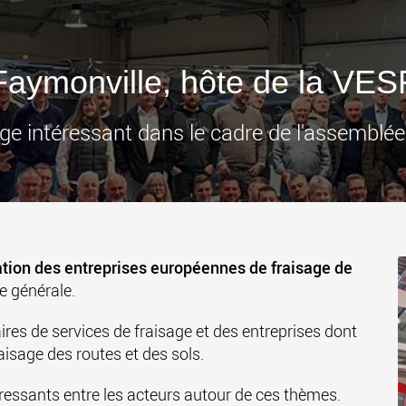
des char
États-Un
www
Faymonville, hôte de la VES
e intéressant dans le cadre de l'assemblée
ation des entreprises européennes de fraisage de
e générale.
ires de services de fraisage et des entreprises dont
fraisage des routes et des sols.
ressants entre les acteurs autour de ces thèmes.