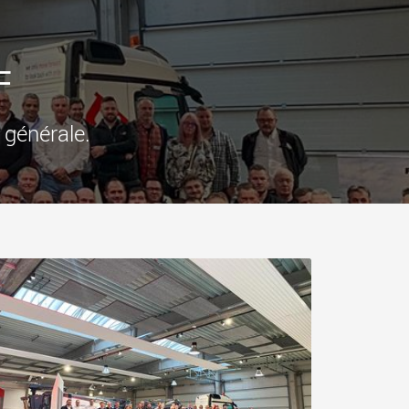
ges plus légères aux
pour des charges utiles
is
jusqu’à 25 000 t et au-delà
.morello.us.com
www.cometto.com
F
 générale.