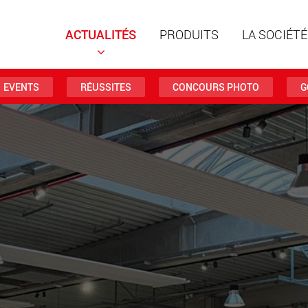
ACTUALITÉS
PRODUITS
LA SOCIÉTÉ
EVENTS
RÉUSSITES
CONCOURS PHOTO
G
Remorqu
structur
charges 
www
Remorqu
des char
jusqu’à 
www.
Véhicule