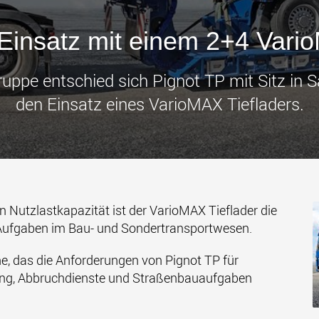
Transpor
leichter
den USA
Einsatz mit einem 2+4 Vari
www
ppe entschied sich Pignot TP mit Sitz in S
den Einsatz eines VarioMAX Tiefladers.
n Nutzlastkapazität ist der VarioMAX Tieflader die
en Aufgaben im Bau- und Sondertransportwesen.
he, das die Anforderungen von Pignot TP für
gung, Abbruchdienste und Straßenbauaufgaben