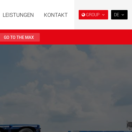
LEISTUNGEN
KONTAKT
GROUP
DE
EN
DE
GO TO THE MAX
FR
日本
ahrzeuge in
Semi-Tieflader und Tieflader,
PT
(BR)
er Bauweise für
konzipiert für den US-Markt.
en von 15 t bis 123 t
.maxtrailer.eu
www.maxtrailer.us
ahrzeuge für
Batteriebetriebene
en von 20 t bis 500 t
Elektrofahrzeuge mit
Nutzlasten ab 5 t
faymonville.com
www.morello.eu.com
che
SPMT und