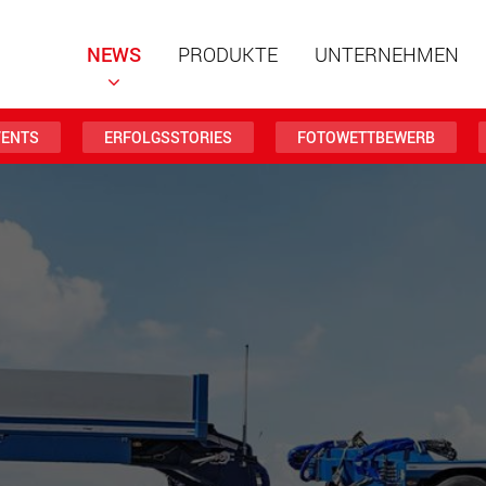
NEWS
PRODUKTE
UNTERNEHMEN
VENTS
ERFOLGSSTORIES
FOTOWETTBEWERB
Spezialf
modular
Nutzlast
www
Spezialf
Nutzlast
www.
Elektris