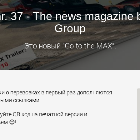
Электри
r. 37 - The news magazine 
транспо
для лёг
Group
классов
www.
Это новый "Go to the MAX".
и о перевозках в первый раз дополняются
ными ссылками!
уйте QR код на печатной версии и
ем 😊!