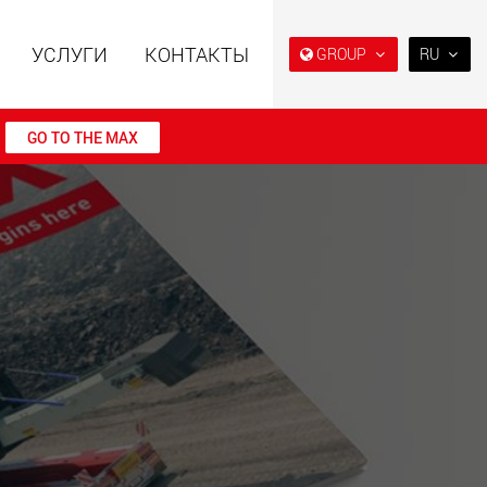
УСЛУГИ
КОНТАКТЫ
GROUP
RU
EN
DE
GO TO THE MAX
FR
NL
ьные прицепы с
Специальные прицепы
IT
ой конструкцией
для, разработанные для
езной нагрузки от
рынка США
ES
123 т
.maxtrailer.eu
www.maxtrailer.us
RU
PL
日本
льные прицепы для
Электрические
й нагрузки от 20 т
транспортные средства с
аккумуляторным
PT
(BR)
питанием и
грузоподъёмностью от 5 т
faymonville.com
www.morello.eu.com