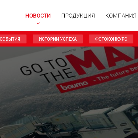
НОВОСТИ
ПРОДУКЦИЯ
КОМПАНИЯ
СОБЫТИЯ
ИСТОРИИ УСПЕХА
ФОТОКОНКУРС
Специал
модульн
для пол
15 т до 
www
Специа
полезно
до 500 т
www.