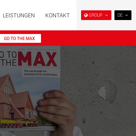
LEISTUNGEN
KONTAKT
GROUP
DE
EN
DE
GO TO THE MAX
FR
NL
ahrzeuge in
Semi-Tieflader und Tieflader,
IT
er Bauweise für
konzipiert für den US-Markt.
en von 15 t bis 123 t
ES
.maxtrailer.eu
www.maxtrailer.us
RU
PL
ahrzeuge für
Batteriebetriebene
日本
en von 20 t bis 500 t
Elektrofahrzeuge mit
Nutzlasten ab 5 t
faymonville.com
www.morello.eu.com
PT
(BR)
che
SPMT und