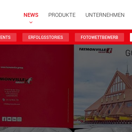
NEWS
PRODUKTE
UNTERNEHMEN
VENTS
ERFOLGSSTORIES
FOTOWETTBEWERB
Spezialf
modular
Nutzlast
www
Spezialf
Nutzlast
www.
Elektris