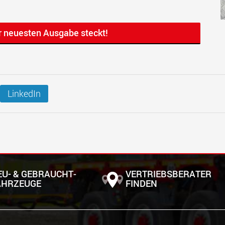
r neuesten Ausgabe steckt!
LinkedIn
EU- & GEBRAUCHT­
VERTRIEBSBERATER
AHRZEUGE
FINDEN