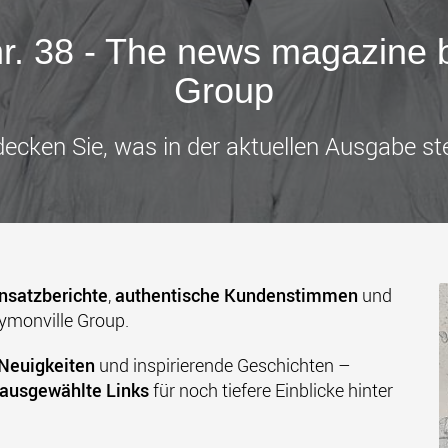
Transpor
leichter
den USA
r. 38 - The news magazine 
www
Group
ecken Sie, was in der aktuellen Ausgabe st
nsatzberichte
,
authentische Kundenstimmen
und
ymonville Group.
 Neuigkeiten
und inspirierende Geschichten –
g ausgewählte Links
für noch tiefere Einblicke hinter