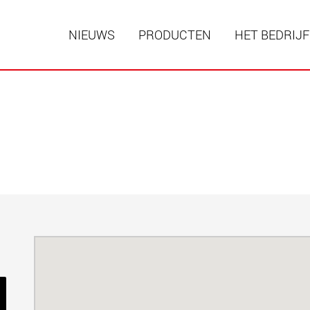
NIEUWS
PRODUCTEN
HET BEDRIJF
Speciale
modulai
laadverm
123 t
www
Speciale
laadverm
500 t
www.