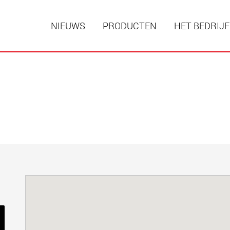
NIEUWS
PRODUCTEN
HET BEDRIJF
Speciale
modulai
laadverm
123 t
www
Speciale
laadverm
500 t
www.