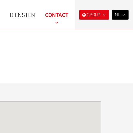
DIENSTEN
CONTACT
GROUP
NL
EN
DE
FR
NL
 opleggers met
Semi diepladers en
IT
re opbouw voor
diepladers voor de
ogens van 15 t tot
Amerikaanse markt
ES
.maxtrailer.eu
www.maxtrailer.us
RU
PL
日本
 opleggers voor
Accu-aangedreven
ogens van 20 t tot
elektrische voertuigen met
laadvermogens vanaf 5 t
PT
(BR)
faymonville.com
www.morello.eu.com