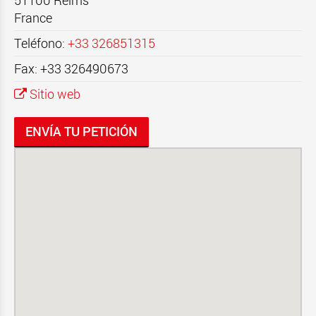
51100
Reims
France
Teléfono:
+33 326851315
Fax: +33 326490673
Sitio web
ENVÍA TU PETICIÓN