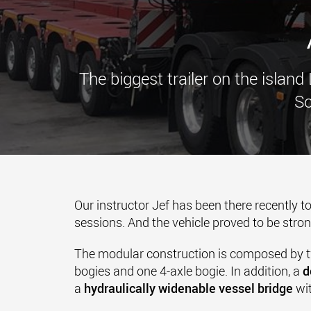
The biggest trailer on the isla
So
Our instructor Jef has been there recently to
sessions. And the vehicle proved to be strong
The modular construction is composed by t
bogies and one 4-axle bogie. In addition, a
d
a
hydraulically widenable vessel bridge
wi