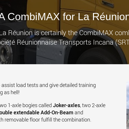
Elektris
transpor
lichtere 
A CombiMAX for La Réunio
www
nd La Réunion is certainly the CombiMAX com
ciété Réunionnaise Transports Incana (SRT
 assist load tests and give detailed training
 as hell!
wo 1-axle bogies called
Joker-axles
, two 2-axle
ouble extendable Add-On-Beam
and
th removable floor fulfill the combination.