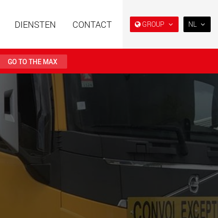
DIENSTEN
CONTACT
GROUP
NL
EN
DE
GO TO THE MAX
FR
NL
 opleggers met
Semi diepladers en
IT
re opbouw voor
diepladers voor de
ogens van 15 t tot
Amerikaanse markt
ES
.maxtrailer.eu
www.maxtrailer.us
RU
PL
日本
 opleggers voor
Accu-aangedreven
ogens van 20 t tot
elektrische voertuigen met
laadvermogens vanaf 5 t
PT
(BR)
faymonville.com
www.morello.eu.com