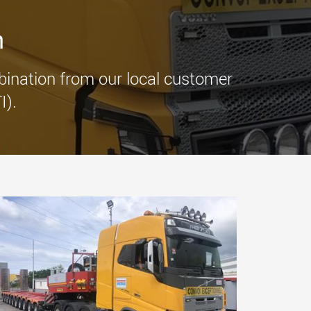
che
SPMT’s en industriële
tvoertuigen voor
voertuigen voor
lastklassen in de VS
laadvermogens tot 25.000 t
n
en meer
.morello.us.com
www.cometto.com
bination from our local customer
I).