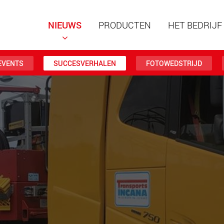
NIEUWS
PRODUCTEN
HET BEDRIJF
EVENTS
SUCCESVERHALEN
FOTOWEDSTRIJD
Speciale
modulai
laadverm
123 t
www
Speciale
laadverm
500 t
www.