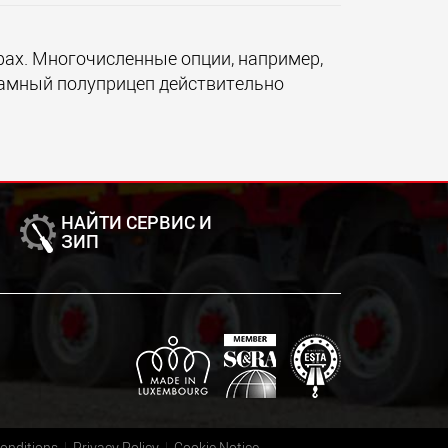
ах. Многочисленные опции, например,
орамный полуприцеп действительно
НАЙТИ СЕРВИС И
ЗИП
onditions
Privacy Policy
Cookie Notice