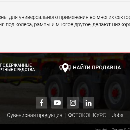
ы для универсального применения во многих сектор
ния под колеса, рампы и многое другое, делают низк
 ПОДЕРЖАННЫЕ
НАЙТИ ПРОДАВЦА
РТНЫЕ СРЕДСТВА
Сувенирная продукция
ФОТОКОНКУРС
Jobs
Imprint
Terms & C