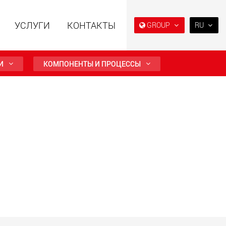
УСЛУГИ
КОНТАКТЫ
GROUP
RU
EN
DE
И
КОМПОНЕНТЫ И ПРОЦЕССЫ
FR
NL
ьные прицепы с
Специальные прицепы
IT
ой конструкцией
для, разработанные для
езной нагрузки от
рынка США
ES
123 т
.maxtrailer.eu
www.maxtrailer.us
RU
PL
日本
льные прицепы для
Электрические
й нагрузки от 20 т
транспортные средства с
аккумуляторным
PT
(BR)
питанием и
грузоподъёмностью от 5 т
faymonville.com
www.morello.eu.com