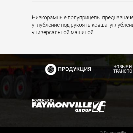
Низкорамные полуприцепы предназначен
углубление под рукоять ковша, углубле
универсальной машиной.
НОВЫЕ И
ПРОДУКЦИЯ
ТРАНСПО
©
Faymonville