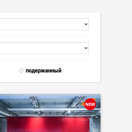
ческие
SPMT и промышленные
ртные средства
транспортные средства
ких грузовых
для грузов до 25 000 т и
 в США
более
morello.us.com
www.cometto.com
подержанный