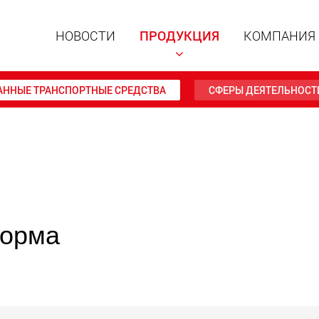
НОВОСТИ
ПРОДУКЦИЯ
КОМПАНИЯ
АННЫЕ ТРАНСПОРТНЫЕ СРЕДСТВА
СФЕРЫ ДЕЯТЕЛЬНОСТ
Специал
модульн
для пол
15 т до 
www
форма
Специа
полезно
до 500 т
www.