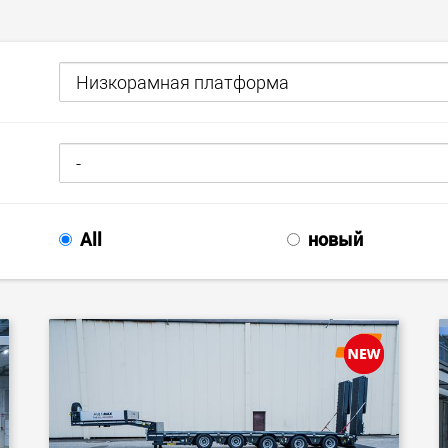
Электри
транспо
для лёг
классов
www.
All
новый