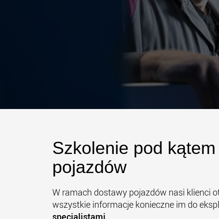
Szkolenie pod kątem 
pojazdów
W ramach dostawy pojazdów nasi klienci 
wszystkie informacje konieczne im do eks
specjalistami
.