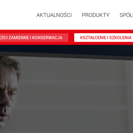
AKTUALNOŚCI
PRODUKTY
SPÓŁ
ĘŚCI ZAMIENNE I KONSERWACJA
KSZTAŁCENIE I SZKOLENIA
Naczepy
modułow
ładunków
ww
Naczepy
ładunków
www.