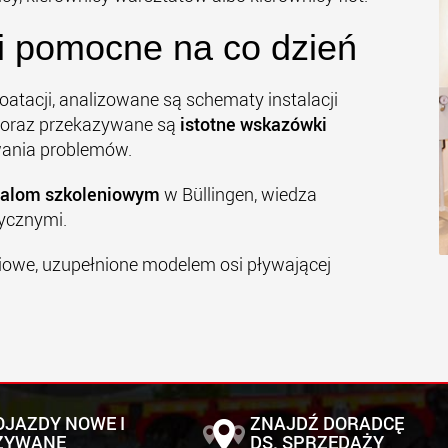
 pomocne na co dzień
atacji, analizowane są schematy instalacji
ej oraz przekazywane są
istotne
wskazówki
wania problemów.
salom szkoleniowym
w Büllingen, wiedza
tycznymi.
iowe, uzupełnione modelem osi pływającej
OJAZDY NOWE I
ZNAJDŹ DORADCĘ
ŻYWANE
DS. SPRZEDAŻY