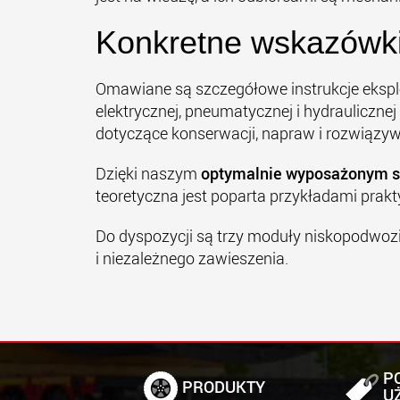
Konkretne wskazówki
Omawiane są szczegółowe instrukcje eksplo
elektrycznej, pneumatycznej i hydrauliczn
dotyczące konserwacji, napraw i rozwiązy
Dzięki naszym
optymalnie wyposażonym
teoretyczna jest poparta przykładami prak
Do dyspozycji są trzy moduły niskopodwoz
i niezależnego zawieszenia.
P
PRODUKTY
U