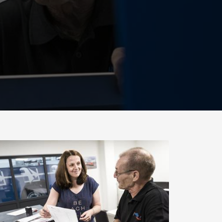
zne pojazdy
SPMT oraz pojazdy
rtowe do lżejszych
przemysłowe do ładunków
dunków w USA
do 25 000 t i więcej
.morello.us.com
www.cometto.com