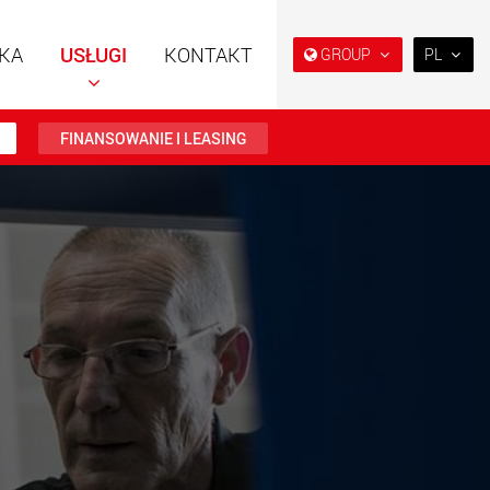
KA
USŁUGI
KONTAKT
GROUP
PL
EN
DE
FINANSOWANIE I LEASING
FR
NL
 specjalne o
Naczepy specjalne,
IT
ej konstrukcji do
zaprojektowane na rynek
 od 15 t do 123 t
USA
ES
w.maxtrailer.eu
www.maxtrailer.us
RU
PL
 specjalne do
Elektryczne pojazdy
日本
 od 20 t do 500 t
transportowe zasilane
akumulatorowo o
ładowności od 5 t
PT
(BR)
faymonville.com
www.morello.eu.com