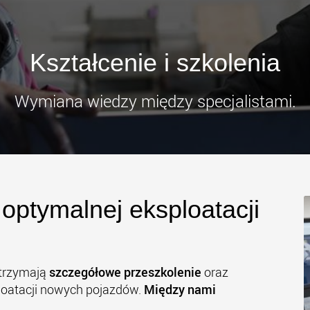
Elektryc
transpo
klas ła
www
Kształcenie i szkolenia
Wymiana wiedzy między specjalistami.
optymalnej eksploatacji
otrzymają
szczegółowe przeszkolenie
oraz
ploatacji nowych pojazdów.
Między nami