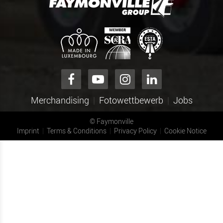
Merchandising
Fotowettbewerb
Jobs
©
Faymonville
Imprint
Terms & Conditions
Privacy Policy
Cookie Notice