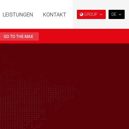
LEISTUNGEN
KONTAKT
GROUP
DE
EN
DE
GO TO THE MAX
FR
NL
ahrzeuge in
Semi-Tieflader und Tieflader,
IT
er Bauweise für
konzipiert für den US-Markt.
en von 15 t bis 123 t
ES
.maxtrailer.eu
www.maxtrailer.us
RU
PL
ahrzeuge für
Batteriebetriebene
日本
en von 20 t bis 500 t
Elektrofahrzeuge mit
Nutzlasten ab 5 t
faymonville.com
www.morello.eu.com
PT
(BR)
che
SPMT und