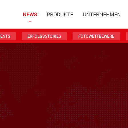
NEWS
PRODUKTE
UNTERNEHMEN
VENTS
ERFOLGSSTORIES
FOTOWETTBEWERB
Spezialf
modular
Nutzlast
www
Spezialf
Nutzlast
www.
Elektris