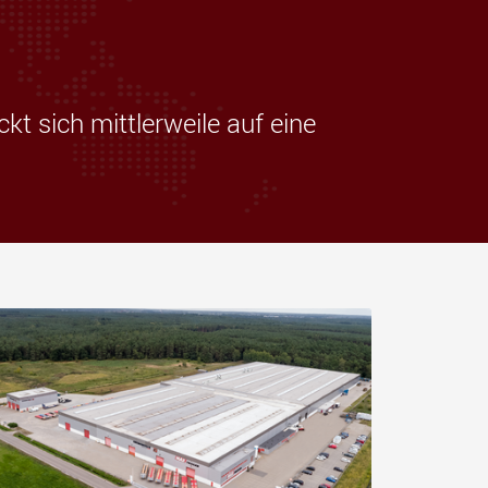
tfahrzeuge für
Industrietransporter für
e Nutzlastklassen in
Nutzlasten bis 25.000 t und
mehr
.morello.us.com
www.cometto.com
t sich mittlerweile auf eine