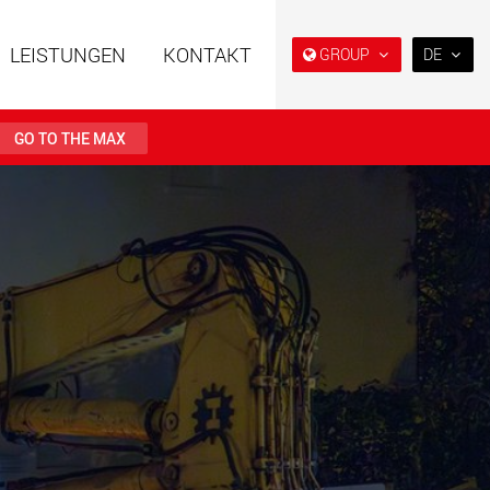
LEISTUNGEN
KONTAKT
GROUP
DE
EN
DE
GO TO THE MAX
FR
NL
ahrzeuge in
Semi-Tieflader und Tieflader,
日本
er Bauweise für
konzipiert für den US-Markt.
en von 15 t bis 123 t
PT
(BR)
.maxtrailer.eu
www.maxtrailer.us
ahrzeuge für
Batteriebetriebene
en von 20 t bis 500 t
Elektrofahrzeuge mit
Nutzlasten ab 5 t
faymonville.com
www.morello.eu.com
che
SPMT und