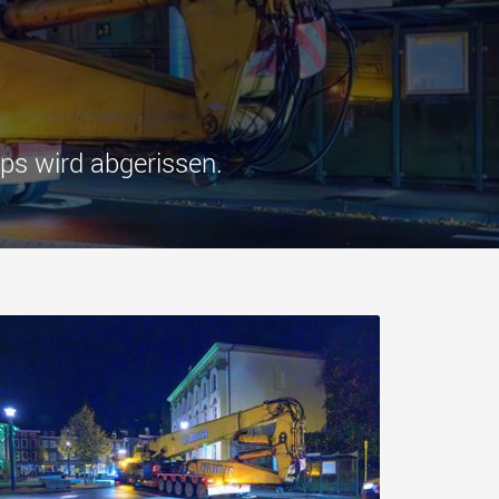
tfahrzeuge für
Industrietransporter für
e Nutzlastklassen in
Nutzlasten bis 25.000 t und
mehr
.morello.us.com
www.cometto.com
ps wird abgerissen.