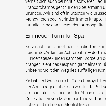
verhält sich auch bei richtig schweren Ladun
Francorchamps geht für den Steuermann übe
Gründen: „Wir sind oft in Städten wie Brüsse
Manövrieren oder Verladen immer knapp. Hie
natürlich eine ganz besondere Atmosphäre.
Ein neuer Turm für Spa
Kurz nach fünf Uhr öffnen sich die Tore zur
berühmte „Ardennen-Achterbahn“ – dorthin
Hundertstelsekunden kämpfen. Vorbei an d
drängen, zieht das Gespann ganz einsam übe
unbeeindruckt den Weg des auffälligen Kon
Ziel ist der Bereich am Fuß des Uniroyal-Tow
der Abrissbagger über das verstärkte Bett s
am nächsten Tag beginnt der Abriss des ru
Generationen von Motorsportfans vertraut wa
höher und mit neuen Möglichkeiten.