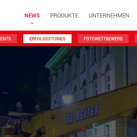
NEWS
PRODUKTE
UNTERNEHMEN
VENTS
ERFOLGSSTORIES
FOTOWETTBEWERB
Spezialf
modular
Nutzlast
www
Spezialf
Nutzlast
www.
Elektris