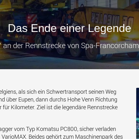
Transpor
leichter
den USA
www
Das Ende einer Legende
“ an der Rennstrecke von Spa-Francorcham
lgiens, als sich ein Schwertransport seinen Weg
nd über Eupen, dann durchs Hohe Venn Richtung
für Kilometer. Ziel ist die legendäre Rennstrecke
agger vom Typ Komatsu PC800, sicher verladen
es VarioMAX. Beides gehört zum Maschinenpark des