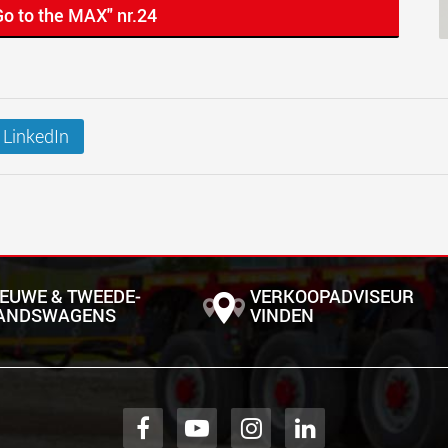
Go to the MAX" nr.24
LinkedIn
IEUWE & TWEEDE­
VERKOOPADVISEUR
ANDS­WAGENS
VINDEN