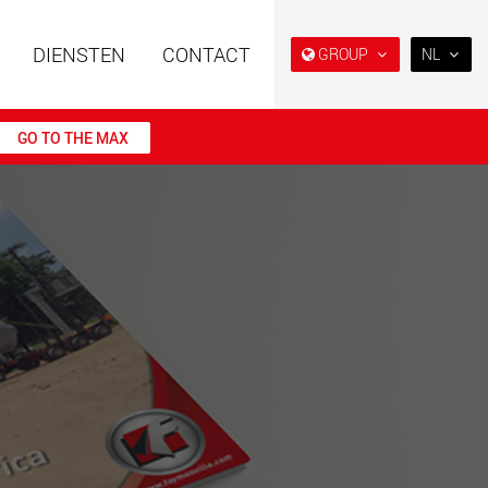
DIENSTEN
CONTACT
GROUP
NL
EN
DE
GO TO THE MAX
FR
NL
 opleggers met
Semi diepladers en
IT
re opbouw voor
diepladers voor de
ogens van 15 t tot
Amerikaanse markt
ES
.maxtrailer.eu
www.maxtrailer.us
RU
PL
日本
 opleggers voor
Accu-aangedreven
ogens van 20 t tot
elektrische voertuigen met
laadvermogens vanaf 5 t
PT
(BR)
faymonville.com
www.morello.eu.com