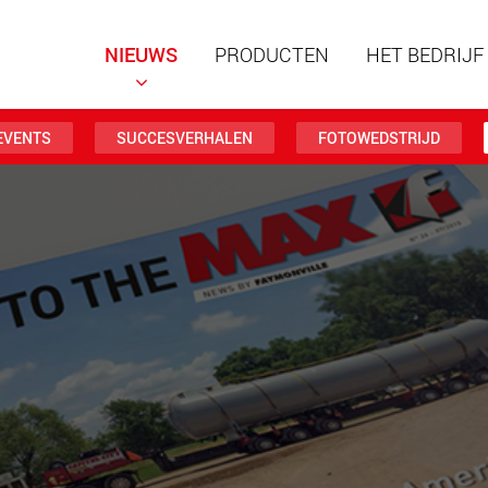
NIEUWS
PRODUCTEN
HET BEDRIJF
EVENTS
SUCCESVERHALEN
FOTOWEDSTRIJD
Speciale
modulai
laadverm
123 t
www
Speciale
laadverm
500 t
www.