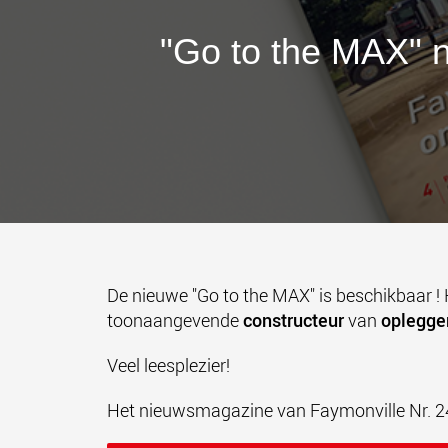
"Go to the MAX" n
De nieuwe "Go to the MAX" is beschikbaar ! 
toonaangevende
constructeur
van
oplegge
Veel leesplezier!
Het nieuwsmagazine van Faymonville Nr. 2