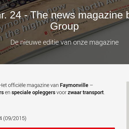
Elektris
transpor
lichtere 
r. 24 - The news magazine 
www
Group
De nieuwe editie van onze magazine
Het officiële magazine van
Faymonville
–
rs
en
speciale opleggers
voor
zwaar transport
.
4 (09/2015)