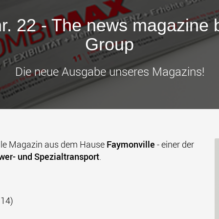
Transpor
leichter
den USA
r. 22 - The news magazine 
www
Group
Die neue Ausgabe unseres Magazins!
ielle Magazin aus dem Hause
Faymonville
- einer der
wer- und Spezialtransport
.
014)