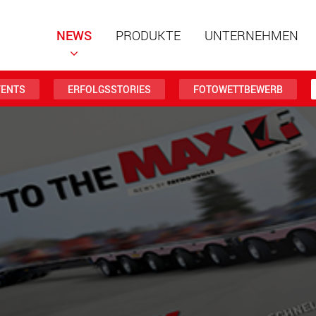
NEWS
PRODUKTE
UNTERNEHMEN
VENTS
ERFOLGSSTORIES
FOTOWETTBEWERB
Spezialf
modular
Nutzlast
www
Spezialf
Nutzlast
www.
Elektris