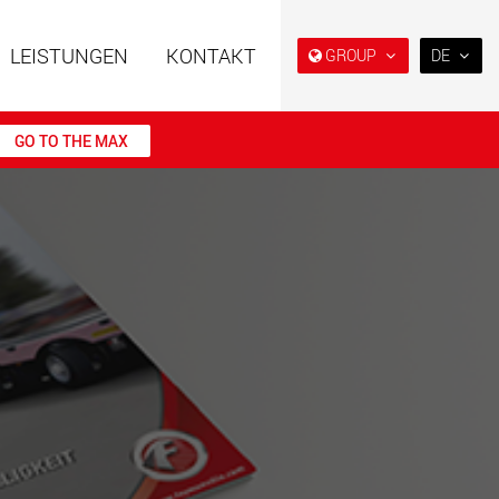
LEISTUNGEN
KONTAKT
GROUP
DE
EN
DE
GO TO THE MAX
FR
NL
ahrzeuge in
Semi-Tieflader und Tieflader,
IT
er Bauweise für
konzipiert für den US-Markt.
en von 15 t bis 123 t
ES
.maxtrailer.eu
www.maxtrailer.us
RU
PL
ahrzeuge für
Batteriebetriebene
日本
en von 20 t bis 500 t
Elektrofahrzeuge mit
Nutzlasten ab 5 t
faymonville.com
www.morello.eu.com
PT
(BR)
che
SPMT und