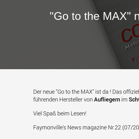
"Go to the MAX" n
Der neue "Go to the MAX" ist da ! Das offiz
führenden Hersteller von
Aufliegern
im
Sch
Viel Spaß beim Lesen!
Faymonville's News magazine Nr.22 (07/2