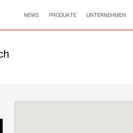
NEWS
PRODUKTE
UNTERNEHMEN
ch
Spezialf
modular
Nutzlast
www
Spezialf
Nutzlast
www.
Elektris