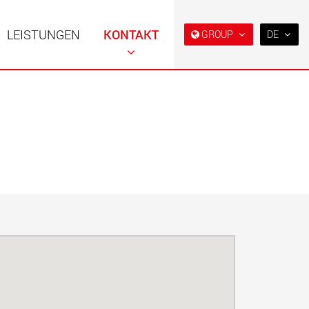
LEISTUNGEN
KONTAKT
GROUP
DE
EN
DE
FR
NL
ahrzeuge in
Semi-Tieflader und Tieflader,
IT
er Bauweise für
konzipiert für den US-Markt.
en von 15 t bis 123 t
ES
.maxtrailer.eu
www.maxtrailer.us
RU
PL
ahrzeuge für
Batteriebetriebene
日本
en von 20 t bis 500 t
Elektrofahrzeuge mit
Nutzlasten ab 5 t
faymonville.com
www.morello.eu.com
PT
(BR)
che
SPMT und