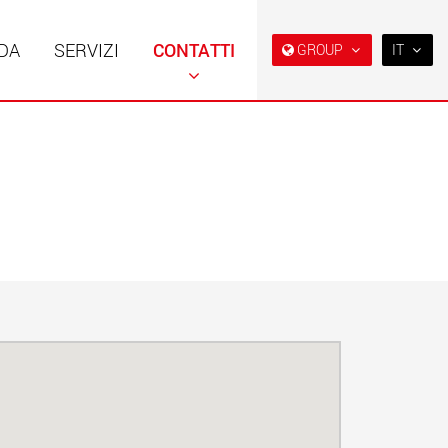
NDA
SERVIZI
CONTATTI
GROUP
IT
EN
DE
FR
NL
i speciali con
Rimorchi speciali, progettati
ra modulare per
per il mercato USA
IT
da 15 t a 123 t
w.maxtrailer.eu
www.maxtrailer.us
ES
RU
i speciali per portate
Veicoli elettrici a batteria con
PL
fino a 500 t
capacità di carico a partire
da 5 t
日本
.faymonville.com
www.morello.eu.com
PT
(BR)
lettrici per il
SPMT e veicoli industriali per
o di carichi leggeri
portate fino a 25.000 t e oltre
ati Uniti