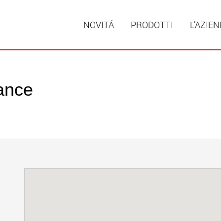
NOVITÁ
PRODOTTI
L’AZIE
ance
Rimorch
struttu
portate 
ww
Rimorch
da 20 t 
www
Veicoli e
trasport
negli St