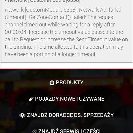
- network [CustomModule|6358]
network [CustomModule|6358]: Network Api failed
(timeout): GetZoneContact() failed: The request
channel timed out while waiting for a reply after
00:00:04. Increase the timeout value passed to the
call to Request or increase the SendTimeout value on
the Binding. The time allotted to this operation may
have been a portion of a longer timeout.
PRODUKTY
POJAZDY NOWE I UŻYWANE
ZNAJDŹ DORADCĘ DS. SPRZEDAŻY
ZNAJDŹ SERWIS I CZĘŚCI