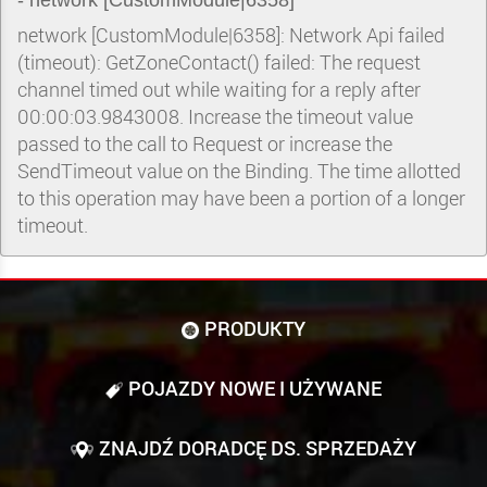
- network [CustomModule|6358]
network [CustomModule|6358]: Network Api failed
(timeout): GetZoneContact() failed: The request
channel timed out while waiting for a reply after
00:00:03.9843008. Increase the timeout value
passed to the call to Request or increase the
SendTimeout value on the Binding. The time allotted
to this operation may have been a portion of a longer
timeout.
PRODUKTY
POJAZDY NOWE I UŻYWANE
ZNAJDŹ DORADCĘ DS. SPRZEDAŻY