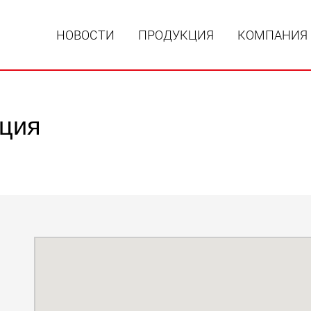
НОВОСТИ
ПРОДУКЦИЯ
КОМПАНИЯ
нция
Специал
модульн
для пол
15 т до 
www
Специа
полезно
до 500 т
www.