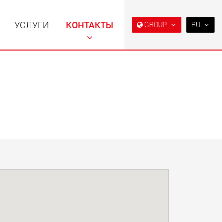
УСЛУГИ
КОНТАКТЫ
GROUP
RU
EN
DE
FR
NL
ьные прицепы с
Специальные прицепы
IT
ой конструкцией
для, разработанные для
езной нагрузки от
рынка США
ES
123 т
.maxtrailer.eu
www.maxtrailer.us
RU
PL
日本
льные прицепы для
Электрические
й нагрузки от 20 т
транспортные средства с
аккумуляторным
PT
(BR)
питанием и
грузоподъёмностью от 5 т
faymonville.com
www.morello.eu.com