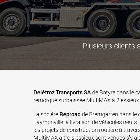
Plusieurs clients
Délétroz Transports SA
de Botyre dans le c
remorque surbaissée MultiMAX à 2 essieux 
La société
Reproad
de Bremgarten dans le c
Faymonville la livraison de véhicules neufs. 
les projets de construction routière à trave
MultiMAX à trois essieux sont venues s'y aj