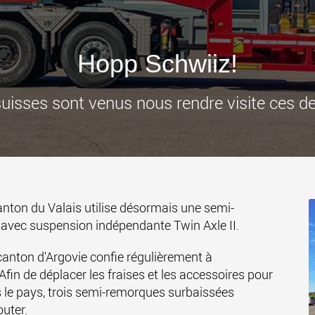
des char
États-Un
www
Hopp Schwiiz!
 suisses sont venus nous rendre visite ces d
anton du Valais utilise désormais une semi-
avec suspension indépendante Twin Axle II.
anton d'Argovie confie régulièrement à
Afin de déplacer les fraises et les accessoires pour
rs le pays, trois semi-remorques surbaissées
outer.