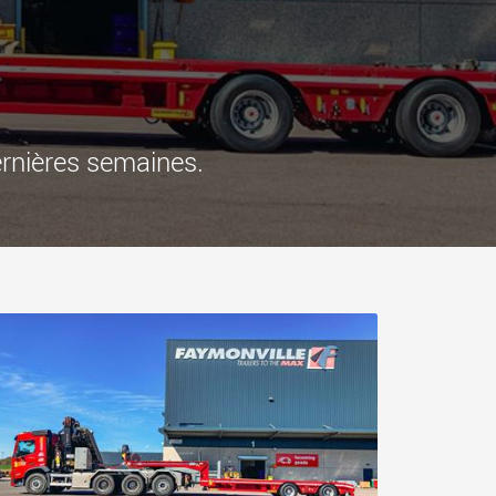
ges plus légères aux
pour des charges utiles
is
jusqu’à 25 000 t et au-delà
.morello.us.com
www.cometto.com
ernières semaines.