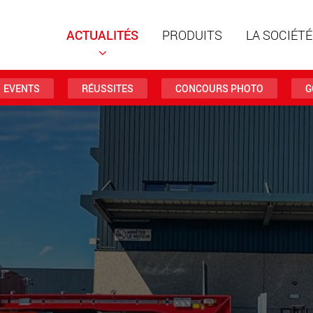
ACTUALITÉS
PRODUITS
LA SOCIÉTÉ
EVENTS
RÉUSSITES
CONCOURS PHOTO
G
Remorqu
structur
charges 
www
Remorqu
des char
jusqu’à 
www.
Véhicule