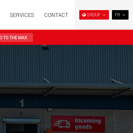
SERVICES
CONTACT
GROUP
FR
EN
DE
O TO THE MAX
FR
日本
es spéciales à
Semi-remorques surbaissés
PT
(BR)
e modulaire pour des
et extra-surbaissées pour le
utiles de 15 t à 123 t
marché américain
.maxtrailer.eu
www.maxtrailer.us
es spéciales pour
Véhicules électriques avec
ges utiles de 20 t
des capacités de charge à
500 t
partir de 5 t
faymonville.com
www.morello.eu.com
s électriques pour
SPMT et véhicules industriels