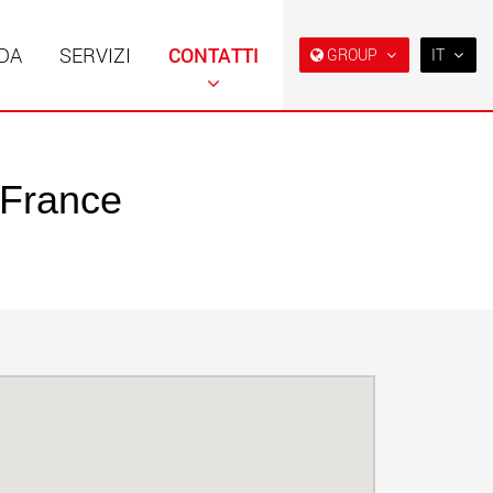
NDA
SERVIZI
CONTATTI
GROUP
IT
EN
DE
FR
 France
NL
i speciali con
Rimorchi speciali, progettati
ra modulare per
per il mercato USA
IT
da 15 t a 123 t
w.maxtrailer.eu
www.maxtrailer.us
ES
RU
i speciali per portate
Veicoli elettrici a batteria con
PL
fino a 500 t
capacità di carico a partire
da 5 t
日本
.faymonville.com
www.morello.eu.com
PT
(BR)
lettrici per il
SPMT e veicoli industriali per
o di carichi leggeri
portate fino a 25.000 t e oltre
ati Uniti