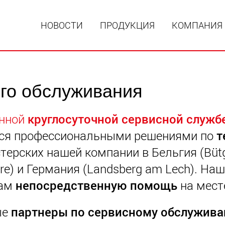
НОВОСТИ
ПРОДУКЦИЯ
КОМПАНИЯ
го обслуживания
Специал
модульн
енной
круглосуточной сервисной служб
для пол
15 т до 
ься профессиональными решениями по
т
www
терских нашей компании в Бельгия (Büt
re)
и
Германия
(Landsberg am Lech)
. На
Специа
полезно
вам
непосредственную помощь
на мест
до 500 т
www.
ые
партнеры по сервисному обслужив