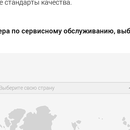
е стандарты качества.
Электри
транспо
для лёг
классов
www.
ера по сервисному обслуживанию, выб
Выберите свою страну