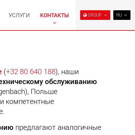
УСЛУГИ
КОНТАКТЫ
GROUP
RU
EN
DE
FR
NL
ьные прицепы с
Специальные прицепы
IT
ой конструкцией
для, разработанные для
е
(
+32 80 640 188
)
, наши
езной нагрузки от
рынка США
ES
123 т
ехническому обслуживанию
.maxtrailer.eu
www.maxtrailer.us
RU
genbach), Польше
PL
ши компетентные
日本
льные прицепы для
Электрические
й нагрузки от 20 т
транспортные средства с
е.
аккумуляторным
PT
(BR)
питанием и
грузоподъёмностью от 5 т
faymonville.com
www.morello.eu.com
анию
предлагают аналогичные