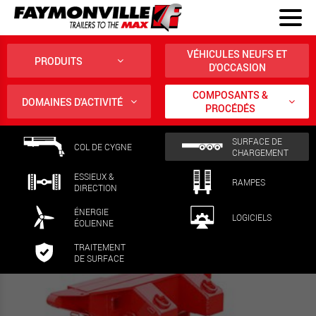
VÉHICULES NEUFS ET
PRODUITS
D'OCCASION
COMPOSANTS &
DOMAINES D'ACTIVITÉ
PROCÉDÉS
SURFACE DE
COL DE CYGNE
CHARGEMENT
ESSIEUX &
RAMPES
DIRECTION
ÉNERGIE
LOGICIELS
ÉOLIENNE
TRAITEMENT
DE SURFACE