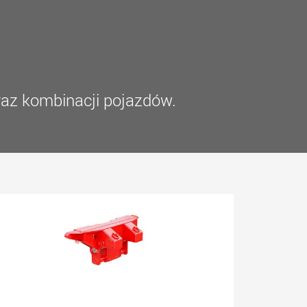
zne pojazdy
SPMT oraz pojazdy
rtowe do lżejszych
przemysłowe do ładunków
dunków w USA
do 25 000 t i więcej
.morello.us.com
www.cometto.com
raz kombinacji pojazdów.