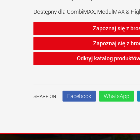
Dostępny dla CombiMAX, ModulMAX & Hig
Zapoznaj się z br
Zapoznaj się z br
Odkryj katalog produktó
Facebook
WhatsApp
SHARE ON