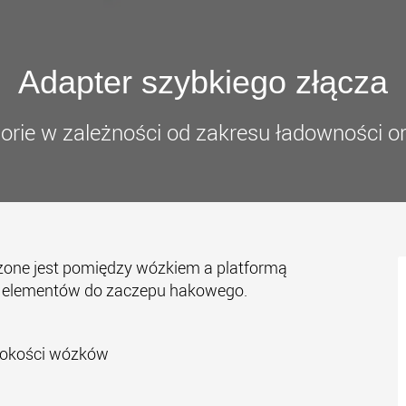
Elektryc
transpo
klas ła
www
Adapter szybkiego złącza
orie w zależności od zakresu ładowności o
czone jest pomiędzy wózkiem a platformą
ie elementów do zaczepu hakowego.
ysokości wózków