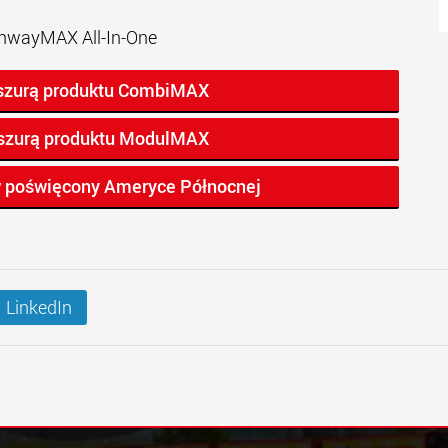
hwayMAX All-In-One
oszurą produktu CombiMAX
oszurą produktu ModulMAX
w poświęcony Ameryce Północnej
LinkedIn