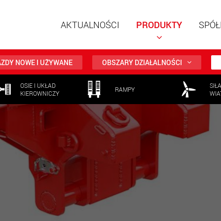
AKTUALNOŚCI
PRODUKTY
SPÓŁ
ZDY NOWE I UŻYWANE
OBSZARY DZIAŁALNOŚCI
OSIE I UKŁAD
SIŁ
RAMPY
KIEROWNICZY
WIA
Naczepy
modułow
ładunków
ww
Naczepy
ładunków
www.