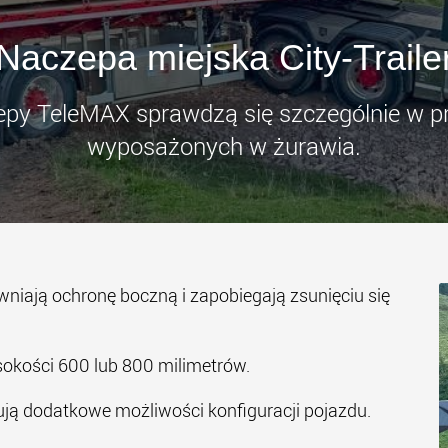
Elektryc
transpo
klas ła
Naczepa miejska City-Traile
www
py TeleMAX sprawdzą się szczególnie w p
wyposażonych w żurawia.
wniają ochronę boczną i zapobiegają zsunięciu się
okości 600 lub 800 milimetrów.
rują dodatkowe możliwości konfiguracji pojazdu.