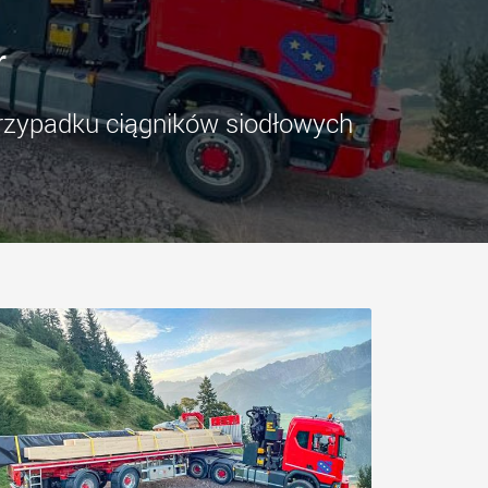
zne pojazdy
SPMT oraz pojazdy
rtowe do lżejszych
przemysłowe do ładunków
dunków w USA
do 25 000 t i więcej
r
.morello.us.com
www.cometto.com
rzypadku ciągników siodłowych