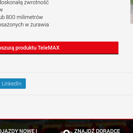
 doskonałą zwrotność
ów
ub 800 milimetrów
osażonych w żurawia
roszurą produktu TeleMAX
LinkedIn
OJAZDY NOWE I
ZNAJDŹ DORADCĘ