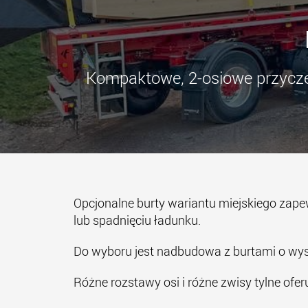
Kompaktowe, 2-osiowe przycze
Opcjonalne burty wariantu miejskiego zape
lub spadnięciu ładunku.
Do wyboru jest nadbudowa z burtami o wys
Różne rozstawy osi i różne zwisy tylne ofe