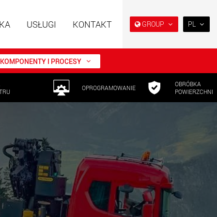
KA
USŁUGI
KONTAKT
GROUP
PL
EN
DE
KOMPONENTY I PROCESY
FR
A
OBRÓBKA
NL
OPROGRAMOWANIE
TRU
POWIERZCHNI
 specjalne o
Naczepy specjalne,
IT
ej konstrukcji do
zaprojektowane na rynek
 od 15 t do 123 t
USA
ES
w.maxtrailer.eu
www.maxtrailer.us
RU
PL
 specjalne do
Elektryczne pojazdy
日本
 od 20 t do 500 t
transportowe zasilane
akumulatorowo o
ładowności od 5 t
PT
(BR)
faymonville.com
www.morello.eu.com