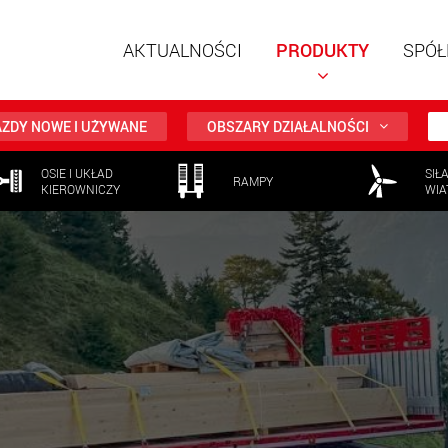
AKTUALNOŚCI
PRODUKTY
SPÓŁ
ZDY NOWE I UŻYWANE
OBSZARY DZIAŁALNOŚCI
OSIE I UKŁAD
SIŁ
RAMPY
KIEROWNICZY
WIA
Naczepy
modułow
ładunków
ww
Naczepy
ładunków
www.