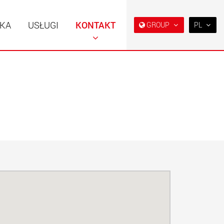
KA
USŁUGI
KONTAKT
GROUP
PL
EN
DE
FR
NL
 specjalne o
Naczepy specjalne,
IT
ej konstrukcji do
zaprojektowane na rynek
 od 15 t do 123 t
USA
ES
w.maxtrailer.eu
www.maxtrailer.us
RU
PL
 specjalne do
Elektryczne pojazdy
日本
 od 20 t do 500 t
transportowe zasilane
akumulatorowo o
ładowności od 5 t
PT
(BR)
faymonville.com
www.morello.eu.com