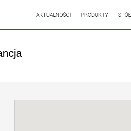
AKTUALNOŚCI
PRODUKTY
SPÓŁ
ancja
Naczepy
modułow
ładunków
ww
Naczepy
ładunków
www.