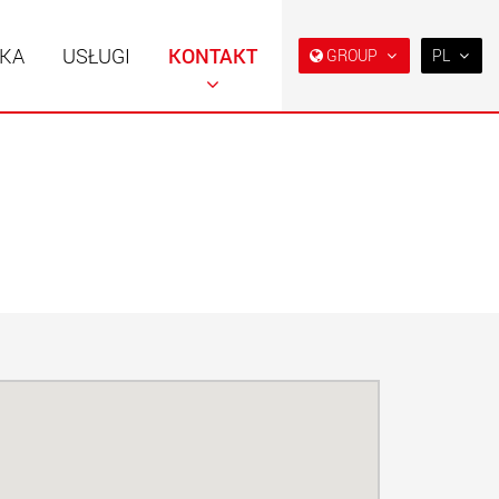
KA
USŁUGI
KONTAKT
GROUP
PL
EN
DE
FR
NL
 specjalne o
Naczepy specjalne,
IT
ej konstrukcji do
zaprojektowane na rynek
 od 15 t do 123 t
USA
ES
w.maxtrailer.eu
www.maxtrailer.us
RU
PL
 specjalne do
Elektryczne pojazdy
日本
 od 20 t do 500 t
transportowe zasilane
akumulatorowo o
ładowności od 5 t
PT
(BR)
faymonville.com
www.morello.eu.com