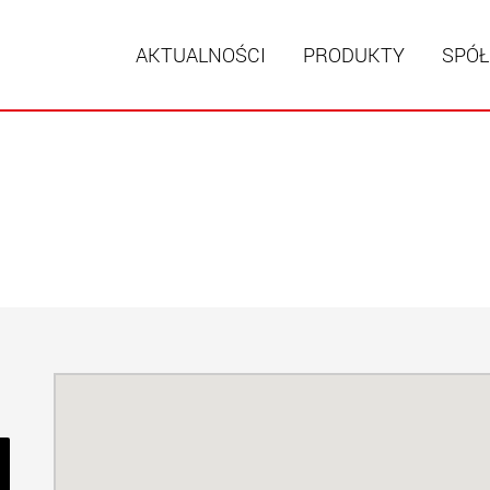
AKTUALNOŚCI
PRODUKTY
SPÓŁ
Naczepy
modułow
ładunków
ww
Naczepy
ładunków
www.