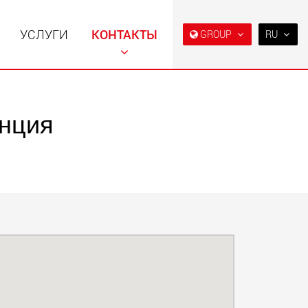
УСЛУГИ
КОНТАКТЫ
GROUP
RU
EN
DE
FR
анция
NL
ьные прицепы с
Специальные прицепы
IT
ой конструкцией
для, разработанные для
езной нагрузки от
рынка США
ES
123 т
.maxtrailer.eu
www.maxtrailer.us
RU
PL
日本
льные прицепы для
Электрические
й нагрузки от 20 т
транспортные средства с
аккумуляторным
PT
(BR)
питанием и
грузоподъёмностью от 5 т
faymonville.com
www.morello.eu.com