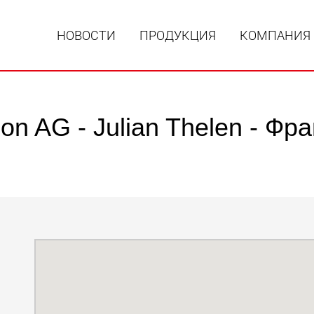
НОВОСТИ
ПРОДУКЦИЯ
КОМПАНИЯ
tion AG - Julian Thelen - Фр
Специал
модульн
для пол
15 т до 
www
Специа
полезно
до 500 т
www.